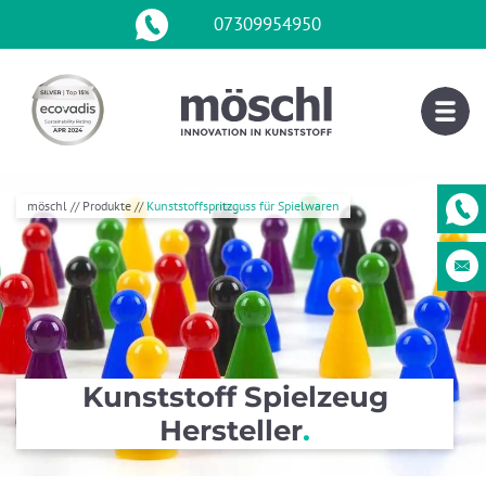
07309954950
Skip
to
content
möschl
//
Produkte
//
Kunststoffspritzguss für Spielwaren
Kunststoff Spielzeug
Hersteller
.